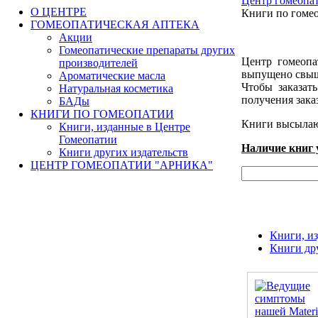
Центр гомеопа
О ЦЕНТРЕ
Книги по гоме
ГОМЕОПАТИЧЕСКАЯ АПТЕКА
Акции
Гомеопатические препараты других
Центр гомеопа
производителей
выпущено свыше
Ароматические масла
Чтобы заказат
Натуральная косметика
получения зака
БАДы
КНИГИ ПО ГОМЕОПАТИИ
Книги высыла
Книги, изданные в Центре
Гомеопатии
Наличие книг 
Книги других издательств
ЦЕНТР ГОМЕОПАТИИ "АРНИКА"
Книги, из
Книги дру