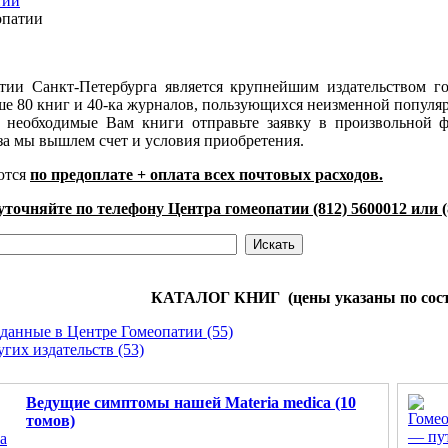
тии
опатии
тии Санкт-Петербурга является крупнейшим издательством г
 80 книг и 40-ка журналов, пользующихся неизменной популярн
ь необходимые Вам книги отправьте заявку в произвольной фо
за мы вышлем счет и условия приобретения.
ются
по предоплате + оплата всех почтовых расходов.
уточняйте по телефону Центра гомеопатии (812) 5600012 или 
КАТАЛОГ КНИГ (цены указаны по состоя
данные в Центре Гомеопатии (55)
гих издательств (53)
Ведущие симптомы нашей Materia medica (10
томов)