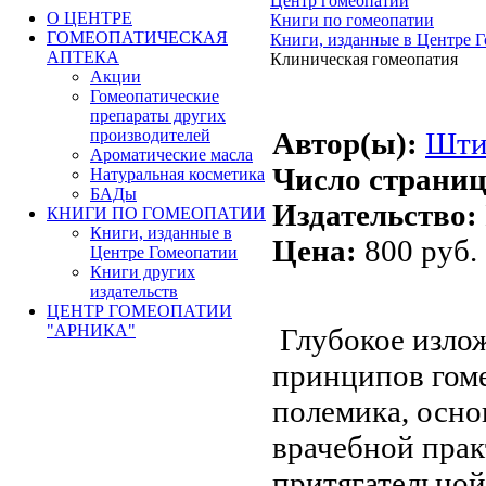
Центр гомеопатии
О ЦЕНТРЕ
Книги по гомеопатии
ГОМЕОПАТИЧЕСКАЯ
Книги, изданные в Центре 
АПТЕКА
Клиническая гомеопатия
Акции
Гомеопатические
препараты других
производителей
Автор(ы):
Шти
Ароматические масла
Число страниц
Натуральная косметика
БАДы
Издательство:
КНИГИ ПО ГОМЕОПАТИИ
Книги, изданные в
Цена:
800 руб.
Центре Гомеопатии
Книги других
издательств
ЦЕНТР ГОМЕОПАТИИ
"АРНИКА"
Глубокое изло
принципов гоме
полемика, осно
врачебной прак
притягательной