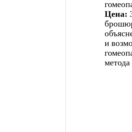
гомеоп
Цена:
брошюр
объясн
и возм
гомеоп
метода 