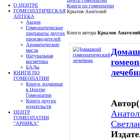
Центр гомеопатии
О ЦЕНТРЕ
Книги по гомеопатии
ГОМЕОПАТИЧЕСКАЯ
Крылов Анатолий
АПТЕКА
Акции
Гомеопатические
Книги автора
Крылов Анатолий
препараты других
производителей
Ароматические
Домаш
масла
Натуральная
гомеоп
косметика
БАДы
лечебн
КНИГИ ПО
ГОМЕОПАТИИ
Книги, изданные
в Центре
Гомеопатии
Книги других
Автор
издательств
Анатол
ЦЕНТР
ГОМЕОПАТИИ
Светла
"АРНИКА"
Издате